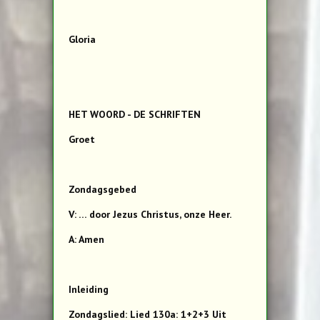
Gloria
HET WOORD - DE SCHRIFTEN
Groet
Zondagsgebed
V: … door Jezus Christus, onze Heer.
A: Amen
Inleiding
Zondagslied: Lied 130a: 1+2+3 Uit