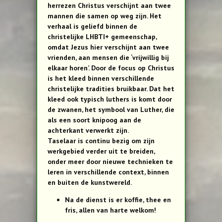
herrezen Christus verschijnt aan twee
mannen die samen op weg zijn. Het
verhaal is geliefd binnen de
christelijke LHBTI+ gemeenschap,
omdat Jezus hier verschijnt aan twee
vrienden, aan mensen die ‘vrijwillig bij
elkaar horen’. Door de focus op Christus
is het kleed binnen verschillende
christelijke tradities bruikbaar. Dat het
kleed ook typisch luthers is komt door
de zwanen, het symbool van Luther, die
als een soort knipoog aan de
achterkant verwerkt zijn.
Taselaar is continu bezig om zijn
werkgebied verder uit te breiden,
onder meer door nieuwe technieken te
leren in verschillende context, binnen
en buiten de kunstwereld.
Na de dienst is er koffie, thee en
fris, allen van harte welkom!