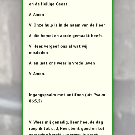
en de Heilige Geest.
A: Amen
V: Onze hulp is in de naam van de Heer
A: die hemel en aarde gemaakt heeft.
V: Heer, vergeef ons al wat wij
misdeden
A: en laat ons weer in vrede leven
V: Amen.
Ingangspsalm met antifoon (uit Psalm
86:3,5)
V: Wees mij genadig, Heer, heel de dag
roep ik tot u. U, Heer, bent goed en tot
vergeving bereid, uw trouw is groot