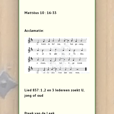
Mattëus 10 : 16-33
Acclamatie:
Lied 837: 1 ,2 en 3 Iedereen zoekt U,
jong of oud
Preek van de Leek