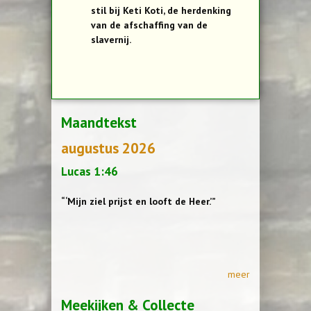
stil bij Keti Koti, de herdenking
van de afschaffing van de
slavernij.
Maandtekst
augustus 2026
Lucas 1:46
“‘Mijn ziel prijst en looft de Heer.’”
meer
Meekijken & Collecte