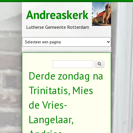
Overslaan en naar de inhoud gaan
Andreaskerk
Lutherse Gemeente Rotterdam
Zoekveld
Zoeken
Derde zondag na
Trinitatis, Mies
de Vries-
Langelaar,