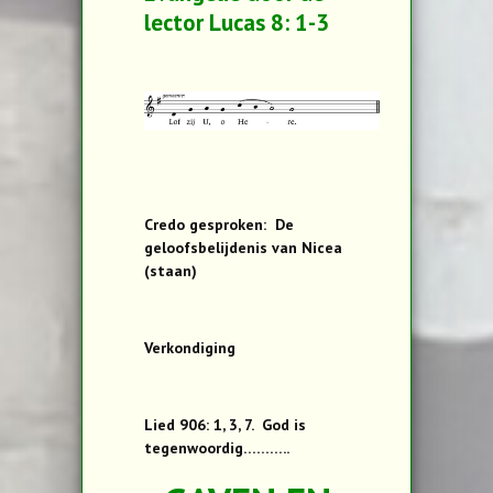
lector Lucas 8: 1-3
Credo gesproken: De
geloofsbelijdenis van Nicea
(staan)
Verkondiging
Lied 906: 1, 3, 7. God is
tegenwoordig………..