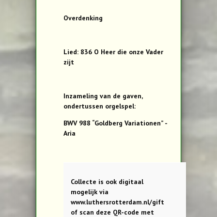
Overdenking
Lied: 836 O Heer die onze Vader
zijt
Inzameling van de gaven,
ondertussen orgelspel:
BWV 988 “Goldberg Variationen” -
Aria
Collecte is ook digitaal
mogelijk via
www.luthersrotterdam.nl/gift
of scan deze QR-code met