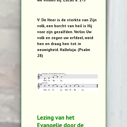
we vinden bij: Lucas 8: 1-3
V: De Heer is de sterkte van Zijn
volk, een burcht van heil is Hij
voor zijn gezalfden. Verlos Uw
volk en zegen uw erfdeel, weid
hen en draag hen tot in
eeuwigheid. Halleluja. (Psalm
28)
Lezing van het
Evangelie door de