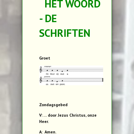
HET WOORD
- DE
SCHRIFTEN
Groet
Zondagsgebed
V: … door Jezus Christus, onze
Heer.
A: Amen.