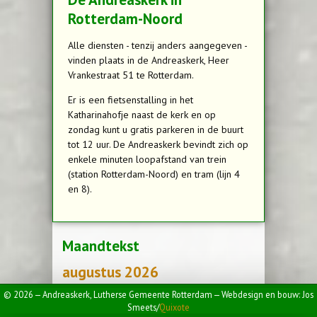
Rotterdam-Noord
Alle diensten - tenzij anders aangegeven -
vinden plaats in de Andreaskerk, Heer
Vrankestraat 51 te Rotterdam.
Er is een fietsenstalling in het
Katharinahofje naast de kerk en op
zondag kunt u gratis parkeren in de buurt
tot 12 uur. De Andreaskerk bevindt zich op
enkele minuten loopafstand van trein
(station Rotterdam-Noord) en tram (lijn 4
en 8).
Maandtekst
augustus 2026
Lucas 1:46
© 2026 — Andreaskerk, Lutherse Gemeente Rotterdam — Webdesign en bouw: Jos
Smeets/
Quixote