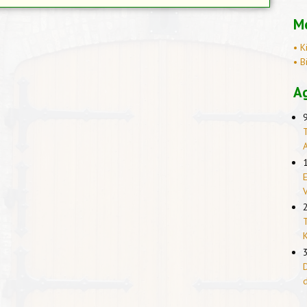
Me
• K
• B
A
T
E
T
K
D