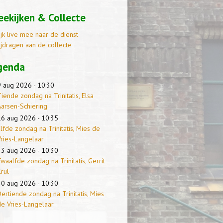
ekijken & Collecte
ijk live mee naar de dienst
ijdragen aan de collecte
genda
9 aug 2026 - 10:30
iende zondag na Trinitatis, Elsa
Aarsen-Schiering
16 aug 2026 - 10:35
lfde zondag na Trinitatis, Mies de
Vries-Langelaar
23 aug 2026 - 10:30
waalfde zondag na Trinitatis, Gerrit
rul
30 aug 2026 - 10:30
ertiende zondag na Trinitatis, Mies
de Vries-Langelaar