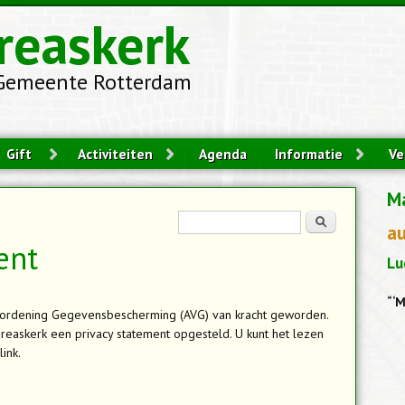
reaskerk
Gemeente Rotterdam
Gift
Activiteiten
Agenda
Informatie
Ve
M
Zoekveld
Zoeken
a
ent
Lu
“‘M
ordening Gegevensbescherming (AVG) van kracht geworden.
reaskerk een privacy statement opgesteld. U kunt het lezen
ink.