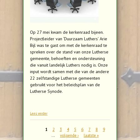
Op 27 mei kwam de kerkenraad bijeen.
Projectleider van ‘Duurzaam Luthers’ Arie
Bijl was te gast om met de kerkenraad te
spreken over de stand van onze Lutherse
gemeente, behoeften en ondersteuning
die vanuit landelijk Luthers nodig is. Onze
input wordt samen met die van de andere
22 zelfstandige Lutherse gemeenten
gebruikt voor het beleidsplan van de
Lutherse Synode.
over De Kerkenraad vergaderde
Lees verder
Pagina's
1
2
3
4
5
6
7
8
9
…
volgende ›
laatste »