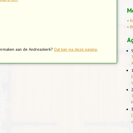
Me
• K
• B
A
overmaken aan de Andreaskerk?
Dat kan via deze pagina.
T
E
T
K
D