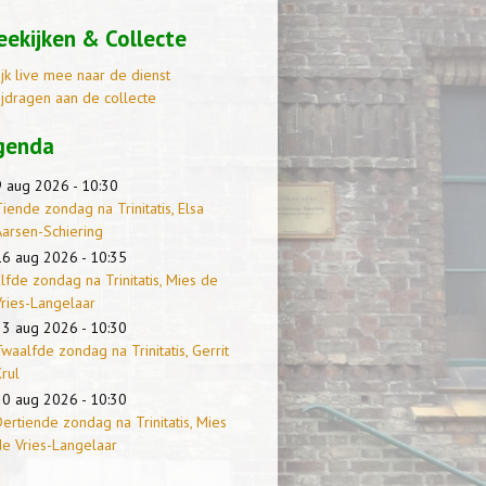
ekijken & Collecte
ijk live mee naar de dienst
ijdragen aan de collecte
genda
9 aug 2026 - 10:30
iende zondag na Trinitatis, Elsa
Aarsen-Schiering
16 aug 2026 - 10:35
lfde zondag na Trinitatis, Mies de
Vries-Langelaar
23 aug 2026 - 10:30
waalfde zondag na Trinitatis, Gerrit
rul
30 aug 2026 - 10:30
ertiende zondag na Trinitatis, Mies
de Vries-Langelaar