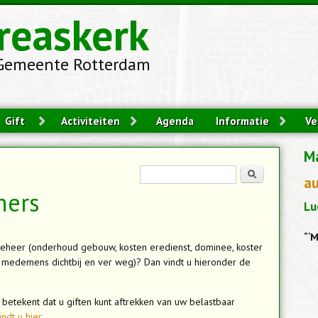
reaskerk
Gemeente Rotterdam
Gift
Activiteiten
Agenda
Informatie
Ve
M
Zoekveld
Zoeken
a
ers
Lu
“‘M
beheer (onderhoud gebouw, kosten eredienst, dominee, koster
e medemens dichtbij en ver weg)? Dan vindt u hieronder de
 betekent dat u giften kunt aftrekken van uw belastbaar
ndt u hier.