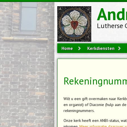
Overslaan en naar de inhoud gaan
And
Lutherse 
Home
Kerkdiensten
Rekeningnumm
Wilt u een gift overmaken naar Kerk
en organist) of Diaconie (hulp aan d
rekeningnummers.
Onze kerk heeft een ANBI-status, wat
inkomen.
Meer informatie daarover vi