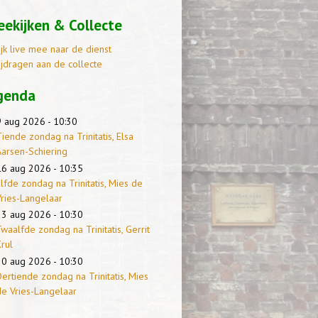
ekijken & Collecte
ijk live mee naar de dienst
ijdragen aan de collecte
genda
9 aug 2026 - 10:30
iende zondag na Trinitatis, Elsa
Aarsen-Schiering
16 aug 2026 - 10:35
lfde zondag na Trinitatis, Mies de
Vries-Langelaar
23 aug 2026 - 10:30
waalfde zondag na Trinitatis, Gerrit
rul
30 aug 2026 - 10:30
ertiende zondag na Trinitatis, Mies
de Vries-Langelaar