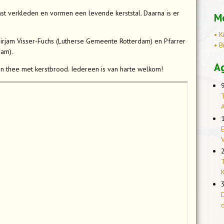
nst verkleden en vormen een levende kerststal. Daarna is er
Me
• K
Mirjam Visser-Fuchs (Lutherse Gemeente Rotterdam) en Pfarrer
• B
dam).
A
 en thee met kerstbrood. Iedereen is van harte welkom!
T
E
T
K
D