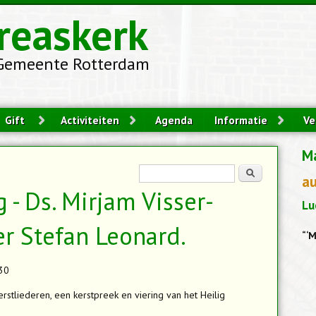
reaskerk
Gemeente Rotterdam
Gift
Activiteiten
Agenda
Informatie
Ve
M
Zoekveld
Zoeken
a
 - Ds. Mirjam Visser-
Lu
er Stefan Leonard.
“‘M
30
erstliederen, een kerstpreek en viering van het Heilig