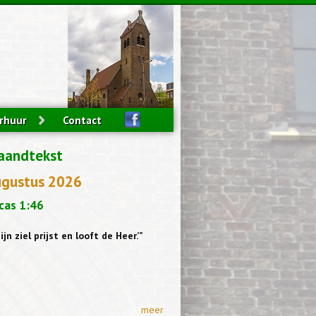
rhuur
Contact
aandtekst
ugustus 2026
cas 1:46
ijn ziel prijst en looft de Heer.’”
meer