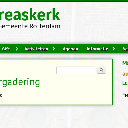
reaskerk
Gemeente Rotterdam
Gift
Activiteiten
Agenda
Informatie
Ve
M
Zoekveld
Zoeken
a
rgadering
Lu
30
“‘M