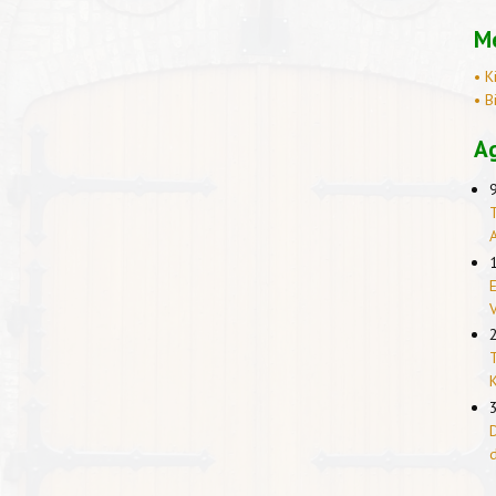
Me
• K
• B
A
T
E
T
K
D