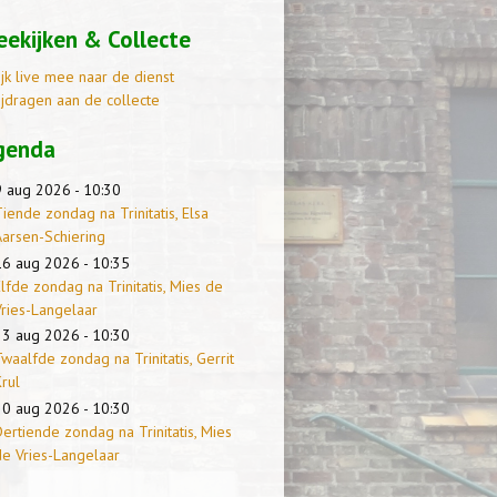
ekijken & Collecte
ijk live mee naar de dienst
ijdragen aan de collecte
genda
9 aug 2026 - 10:30
iende zondag na Trinitatis, Elsa
Aarsen-Schiering
16 aug 2026 - 10:35
lfde zondag na Trinitatis, Mies de
Vries-Langelaar
23 aug 2026 - 10:30
waalfde zondag na Trinitatis, Gerrit
rul
30 aug 2026 - 10:30
ertiende zondag na Trinitatis, Mies
de Vries-Langelaar