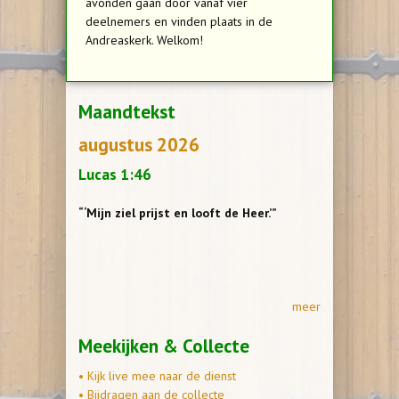
avonden gaan door vanaf vier
deelnemers en vinden plaats in de
Andreaskerk. Welkom!
Maandtekst
augustus 2026
Lucas 1:46
“‘Mijn ziel prijst en looft de Heer.’”
meer
Meekijken & Collecte
• Kijk live mee naar de dienst
• Bijdragen aan de collecte