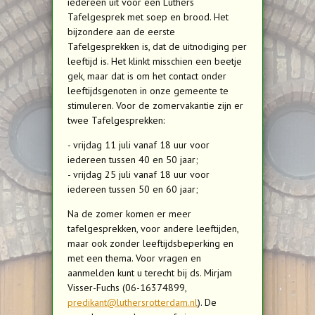
iedereen uit voor een Luthers
Tafelgesprek met soep en brood. Het
bijzondere aan de eerste
Tafelgesprekken is, dat de uitnodiging per
leeftijd is. Het klinkt misschien een beetje
gek, maar dat is om het contact onder
leeftijdsgenoten in onze gemeente te
stimuleren. Voor de zomervakantie zijn er
twee Tafelgesprekken:
- vrijdag 11 juli vanaf 18 uur voor
iedereen tussen 40 en 50 jaar;
- vrijdag 25 juli vanaf 18 uur voor
iedereen tussen 50 en 60 jaar;
Na de zomer komen er meer
tafelgesprekken, voor andere leeftijden,
maar ook zonder leeftijdsbeperking en
met een thema. Voor vragen en
aanmelden kunt u terecht bij ds. Mirjam
Visser-Fuchs (06-16374899,
predikant@luthersrotterdam.nl
). De