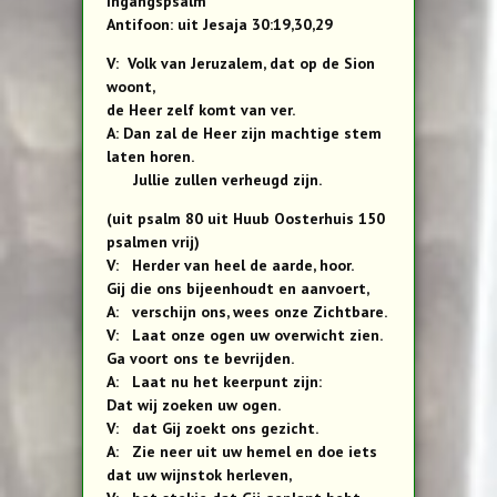
Ingangspsalm
Antifoon: uit Jesaja 30:19,30,29
V: Volk van Jeruzalem, dat op de Sion
woont,
de Heer zelf komt van ver.
A: Dan zal de Heer zijn machtige stem
laten horen.
Jullie zullen verheugd zijn.
(uit psalm 80 uit Huub Oosterhuis 150
psalmen vrij)
V: Herder van heel de aarde, hoor.
Gij die ons bijeenhoudt en aanvoert,
A: verschijn ons, wees onze Zichtbare.
V: Laat onze ogen uw overwicht zien.
Ga voort ons te bevrijden.
A: Laat nu het keerpunt zijn:
Dat wij zoeken uw ogen.
V: dat Gij zoekt ons gezicht.
A: Zie neer uit uw hemel en doe iets
dat uw wijnstok herleven,