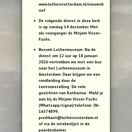
www.luthersrotterdam.nl/nieuwsb
rief
De volgende dienst in deze kerk
is op zondag 14 december. Met
als voorganger ds Mirjam Visser-
Fuchs.
Bezoek Luthermuseum: Na de
dienst om 12 uur op 18 januari
2026 vertrekken we met een bus
naar het Luthermuseum in
Amsterdam. Daar krijgen we een
rondleiding door de
tentoonstelling ´De vele
gezichten van Katharina´. Meld je
aan bij ds Mirjam Visser-Fuchs
(Whatsapp/signal/telefoon: 06-
16374899,
predikant@luthersroterdam.nl
of via de intekenlijst in de
paardenkamer.