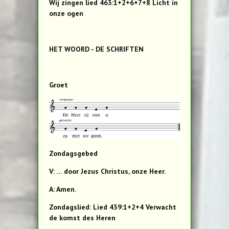
Wij zingen lied 463:1+2+6+7+8 Licht in
onze ogen
HET WOORD - DE SCHRIFTEN
Groet
Zondagsgebed
V: … door Jezus Christus, onze Heer.
A: Amen.
Zondagslied: Lied 439:1+2+4 Verwacht
de komst des Heren