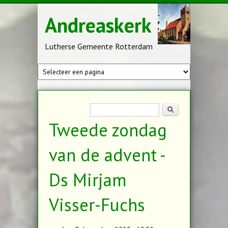
Overslaan en naar de inhoud gaan
Andreaskerk
Lutherse Gemeente Rotterdam
Zoekveld
Zoeken
Tweede zondag
van de advent -
Ds Mirjam
Visser-Fuchs