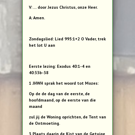
V: … door Jezus Christus, onze Heer.
A: Amen.
Zondagslied: Lied 995:1+2 O Vader, trek
het lot U aan
Eerste lezing: Exodus 40:1-4 en
40:33b-38
1 JHWH sprak het woord tot Mozes:
Op de de dag van de eerste, de
hoofdmaand, op de eerste van die
maand
zul jij de Woning oprichten, de Tent van
de Ontmoeting.
3 Plaats daarin de Kist van de Getuige