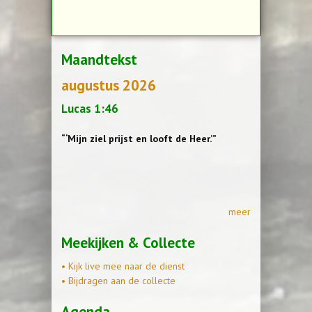
Maandtekst
augustus 2026
Lucas 1:46
“‘Mijn ziel prijst en looft de Heer.’”
meer
Meekijken & Collecte
• Kijk live mee naar de dienst
• Bijdragen aan de collecte
Agenda