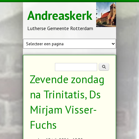
Overslaan en naar de inhoud gaan
Andreaskerk
Lutherse Gemeente Rotterdam
Zoekveld
Zoeken
Zevende zondag
na Trinitatis, Ds
Mirjam Visser-
Fuchs