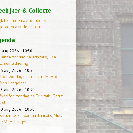
ekijken & Collecte
ijk live mee naar de dienst
ijdragen aan de collecte
genda
9 aug 2026 - 10:30
iende zondag na Trinitatis, Elsa
Aarsen-Schiering
16 aug 2026 - 10:35
lfde zondag na Trinitatis, Mies de
Vries-Langelaar
23 aug 2026 - 10:30
waalfde zondag na Trinitatis, Gerrit
rul
30 aug 2026 - 10:30
ertiende zondag na Trinitatis, Mies
de Vries-Langelaar