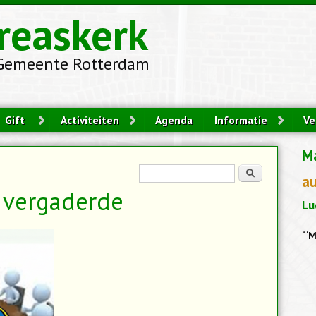
reaskerk
Gemeente Rotterdam
Gift
Activiteiten
Agenda
Informatie
Ve
M
Zoekveld
Zoeken
a
 vergaderde
Lu
“‘M