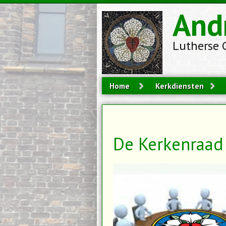
Overslaan en naar de inhoud gaan
And
Lutherse 
Home
Kerkdiensten
De Kerkenraad