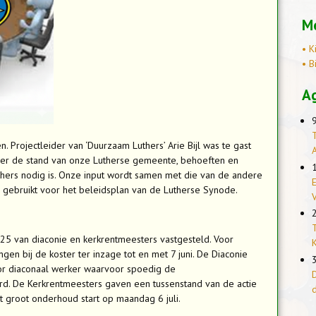
Me
• K
• B
A
T
 Projectleider van ‘Duurzaam Luthers’ Arie Bijl was te gast
er de stand van onze Lutherse gemeente, behoeften en
uthers nodig is. Onze input wordt samen met die van de andere
E
 gebruikt voor het beleidsplan van de Lutherse Synode.
T
5 van diaconie en kerkrentmeesters vastgesteld. Voor
K
en bij de koster ter inzage tot en met 7 juni. De Diaconie
or diaconaal werker waarvoor spoedig de
D
rd. De Kerkrentmeesters gaven een tussenstand van de actie
 groot onderhoud start op maandag 6 juli.