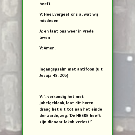
heeft
V: Heer, vergeef ons al wat wij
misdeden
A: en laat ons weer in vrede
leven
V: Amen.
Ingangspsalm met antifoon (uit
Jesaja 48: 20b)
V: "...verkondig het met
jubelgeklank, laat dit horen,
draag het uit tot aan het einde
der aarde, zeg: 'De HEERE heeft
zijn dienaar Jakob verlost!”