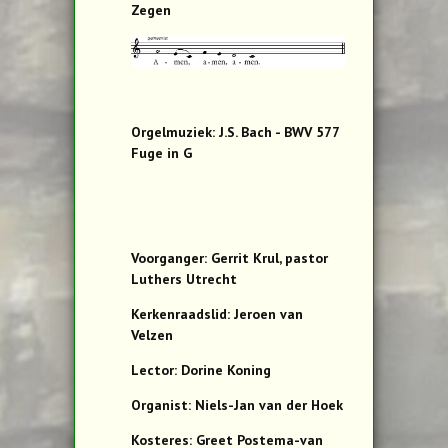
Zegen
Orgelmuziek: J.S. Bach - BWV 577
Fuge in G
Voorganger: Gerrit Krul, pastor
Luthers Utrecht
Kerkenraadslid: Jeroen van
Velzen
Lector: Dorine Koning
Organist: Niels-Jan van der Hoek
Kosteres: Greet Postema-van