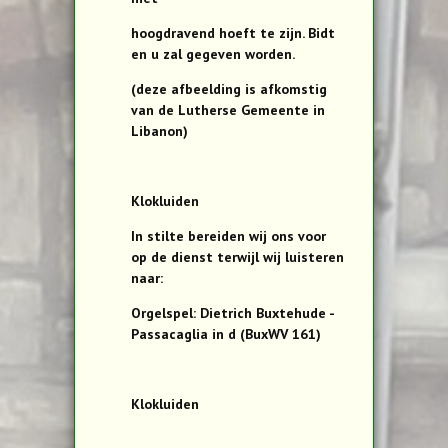
hoogdravend hoeft te zijn. Bidt
en u zal gegeven worden.
(deze afbeelding is afkomstig
van de Lutherse Gemeente in
Libanon)
Klokluiden
In stilte bereiden wij ons voor
op de dienst terwijl wij luisteren
naar:
Orgelspel: Dietrich Buxtehude -
Passacaglia in d (BuxWV 161)
Klokluiden