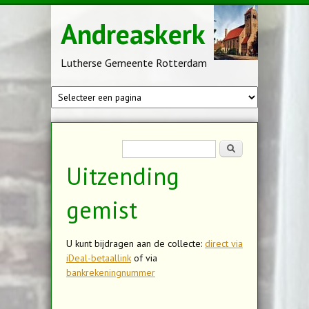
Overslaan en naar de inhoud gaan
Andreaskerk
Lutherse Gemeente Rotterdam
Zoekveld
Zoeken
Uitzending
gemist
U kunt bijdragen aan de collecte:
direct via
iDeal-betaallink
of via
bankrekeningnummer