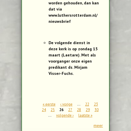
worden gehouden, dan kan
dat via
www.luthersrotterdam.nl/
nieuwsbrief
De volgende dienst in
deze kerk is op zondag 15
maart (Laetare). Met als
voorganger onze eigen
predikant ds. Mirjam
Visser-Fuchs.
Pagina's
« eerste
‹ vorige
…
22
23
24
25
26
27
28
29
30
…
volgende ›
laatste »
meer