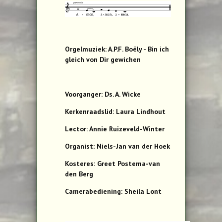
Orgelmuziek: A.P.F. Boëly - Bin ich
gleich von Dir gewichen
Voorganger: Ds. A. Wicke
Kerkenraadslid: Laura Lindhout
Lector: Annie Ruizeveld-Winter
Organist: Niels-Jan van der Hoek
Kosteres: Greet Postema-van
den Berg
Camerabediening: Sheila Lont