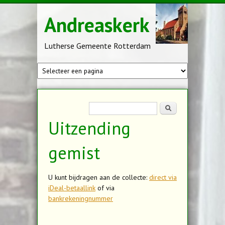
Overslaan en naar de inhoud gaan
Andreaskerk
Lutherse Gemeente Rotterdam
Zoekveld
Zoeken
Uitzending
gemist
U kunt bijdragen aan de collecte:
direct via
iDeal-betaallink
of via
bankrekeningnummer