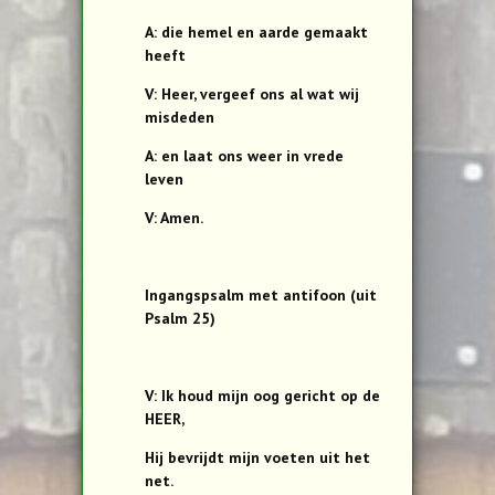
A: die hemel en aarde gemaakt
heeft
V: Heer, vergeef ons al wat wij
misdeden
A: en laat ons weer in vrede
leven
V: Amen.
Ingangspsalm met antifoon (uit
Psalm 25)
V: Ik houd mijn oog gericht op de
HEER,
Hij bevrijdt mijn voeten uit het
net.